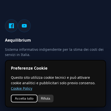
Aequilibrium
Sistema informativo indipendente per la stima dei costi dei
servizi in Italia.
Privacy
Termini
Cerca
Preferenze Cookie
Le stime pubblicate sono calcolate tramite coefficienti
Questo sito utilizza cookie tecnici e può attivare
territoriali regionali applicati a valori base nazionali. Non
cookie analitici e pubblicitari solo previo consenso.
costituiscono preventivo ufficiale.
Cookie Policy
Accetta tutto
Rifiuta
© 2026 Aequilibrium —
Un progetto di vxd.mobi