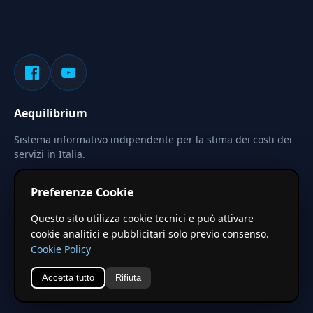
Aequilibrium
Sistema informativo indipendente per la stima dei costi dei
servizi in Italia.
Privacy
Termini
Cerca
Preferenze Cookie
Le stime pubblicate sono calcolate tramite coefficienti
Questo sito utilizza cookie tecnici e può attivare
territoriali regionali applicati a valori base nazionali. Non
cookie analitici e pubblicitari solo previo consenso.
costituiscono preventivo ufficiale.
Cookie Policy
Accetta tutto
Rifiuta
© 2026 Aequilibrium —
Un progetto di vxd.mobi