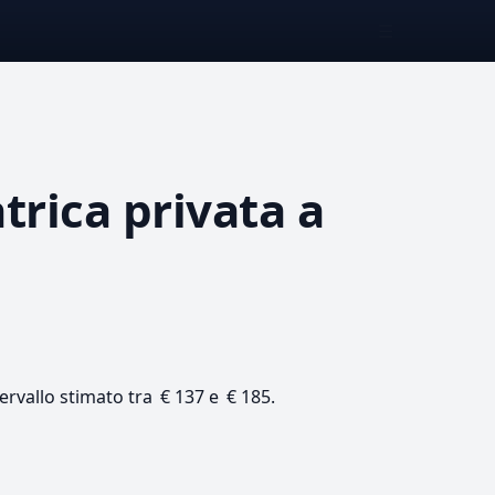
☰
atrica privata
a
tervallo stimato tra € 137 e € 185.