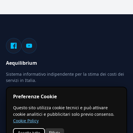
Aequilibrium
Sistema informativo indipendente per la stima dei costi dei
servizi in Italia.
Privacy
Termini
Cerca
Preferenze Cookie
Le stime pubblicate sono calcolate tramite coefficienti
Questo sito utilizza cookie tecnici e può attivare
territoriali regionali applicati a valori base nazionali. Non
cookie analitici e pubblicitari solo previo consenso.
costituiscono preventivo ufficiale.
Cookie Policy
Accetta tutto
Rifiuta