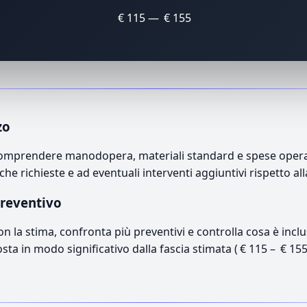
€ 115 — € 155
zo
ò comprendere manodopera, materiali standard e spese operati
che richieste e ad eventuali interventi aggiuntivi rispetto a
preventivo
con la stima, confronta più preventivi e controlla cosa è inc
osta in modo significativo dalla fascia stimata ( € 115 – € 15