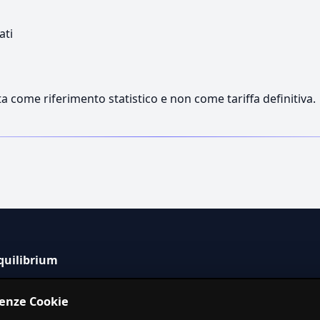
ati
a come riferimento statistico e non come tariffa definitiva.
quilibrium
tema informativo indipendente per la stima dei costi dei
renze Cookie
izi in Italia.