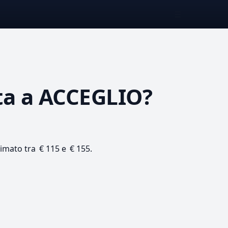
☰
ta
a ACCEGLIO?
timato tra € 115 e € 155.