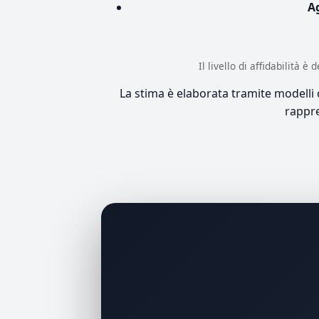
A
Il livello di affidabilità 
La stima è elaborata tramite modelli co
rappre