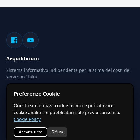
Aequilibrium
Sistema informativo indipendente per la stima dei costi dei
servizi in Italia.
Privacy
Termini
Cerca
Preferenze Cookie
Le stime pubblicate sono calcolate tramite coefficienti
Questo sito utilizza cookie tecnici e può attivare
territoriali regionali applicati a valori base nazionali. Non
cookie analitici e pubblicitari solo previo consenso.
costituiscono preventivo ufficiale.
Cookie Policy
Accetta tutto
Rifiuta
© 2026 Aequilibrium —
Un progetto di vxd.mobi