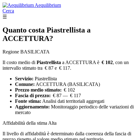
Aequilibrium
Cerca
☰
Quanto costa
Piastrellista
a
ACCETTURA?
Regione BASILICATA
Il costo medio di
Piastrellista
a ACCETTURA è
€ 102
, con un
intervallo stimato tra € 87 e € 117.
Servizio:
Piastrellista
Comune:
ACCETTURA (BASILICATA)
Prezzo medio stimato:
€ 102
Fascia di prezzo:
€ 87 — € 117
Fonte stima:
Analisi dati territoriali aggregati
Aggiornamento:
Monitoraggio periodico delle variazioni di
mercato
Affidabilità della stima
Alta
Il livello di affidabilità è determinato dalla coerenza della fascia di
prezzo rispetto al valore medio stimato nel territorio.