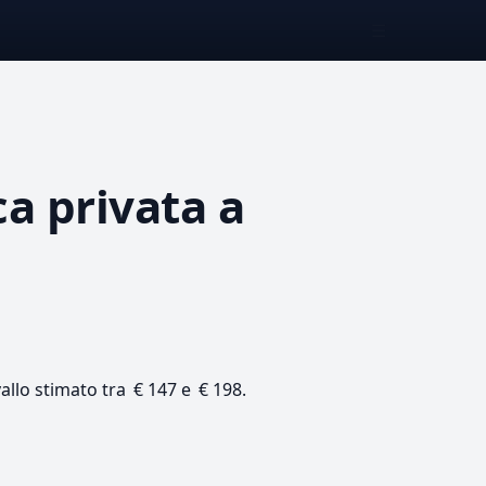
☰
a privata
a
vallo stimato tra € 147 e € 198.