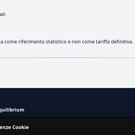
ati
a come riferimento statistico e non come tariffa definitiva.
quilibrium
tema informativo indipendente per la stima dei costi dei
renze Cookie
izi in Italia.