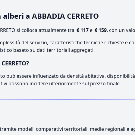
ra alberi a ABBADIA CERRETO
RETO si colloca attualmente tra
€ 117
e
€ 159
, con un val
lessità del servizio, caratteristiche tecniche richieste e co
stico basato su dati territoriali aggregati.
A CERRETO?
o può essere influenzato da densità abitativa, disponibilità d
ativi possono incidere ulteriormente sul prezzo finale.
ramite modelli comparativi territoriali, medie regionali e ag