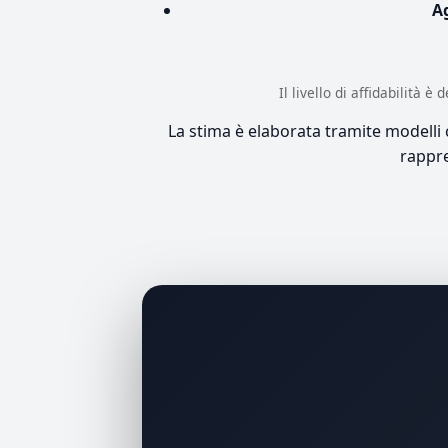
A
Il livello di affidabilità 
La stima è elaborata tramite modelli co
rappre