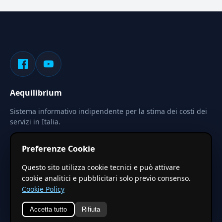
Aequilibrium
Sistema informativo indipendente per la stima dei costi dei
servizi in Italia.
Privacy
Termini
Cerca
Preferenze Cookie
Le stime pubblicate sono calcolate tramite coefficienti
Questo sito utilizza cookie tecnici e può attivare
territoriali regionali applicati a valori base nazionali. Non
cookie analitici e pubblicitari solo previo consenso.
costituiscono preventivo ufficiale.
Cookie Policy
Accetta tutto
Rifiuta
© 2026 Aequilibrium —
Un progetto di vxd.mobi