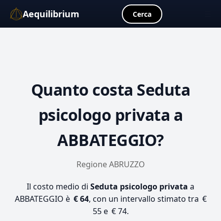
Aequilibrium
☰
Cerca
Quanto costa
Seduta
psicologo privata
a
ABBATEGGIO?
Regione ABRUZZO
Il costo medio di
Seduta psicologo privata
a
ABBATEGGIO è
€ 64
, con un intervallo stimato tra €
55 e € 74.