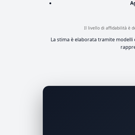
A
Il livello di affidabilità 
La stima è elaborata tramite modelli co
rappre