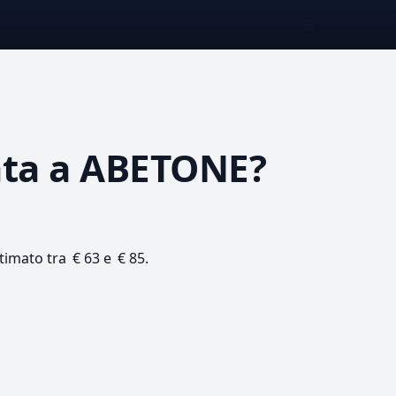
☰
ata
a ABETONE?
stimato tra € 63 e € 85.