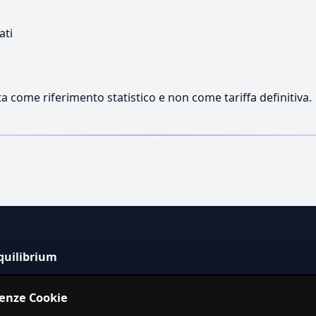
ati
a come riferimento statistico e non come tariffa definitiva.
quilibrium
tema informativo indipendente per la stima dei costi dei
renze Cookie
izi in Italia.