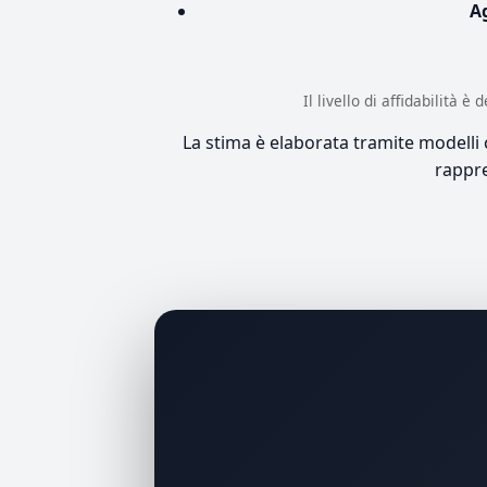
A
Il livello di affidabilità 
La stima è elaborata tramite modelli co
rappre