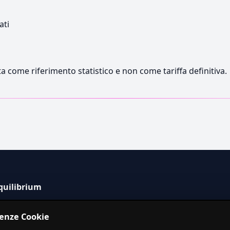
ati
a come riferimento statistico e non come tariffa definitiva.
quilibrium
tema informativo indipendente per la stima dei costi dei
renze Cookie
izi in Italia.