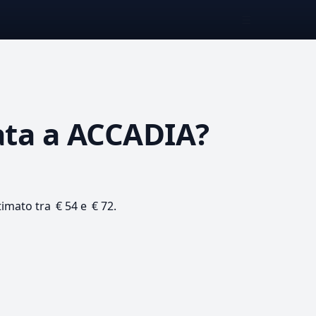
☰
ata
a ACCADIA?
timato tra € 54 e € 72.