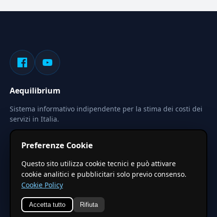
Aequilibrium
Sistema informativo indipendente per la stima dei costi dei
servizi in Italia.
Privacy
Termini
Cerca
Preferenze Cookie
Le stime pubblicate sono calcolate tramite coefficienti
Questo sito utilizza cookie tecnici e può attivare
territoriali regionali applicati a valori base nazionali. Non
cookie analitici e pubblicitari solo previo consenso.
costituiscono preventivo ufficiale.
Cookie Policy
Accetta tutto
Rifiuta
© 2026 Aequilibrium —
Un progetto di vxd.mobi