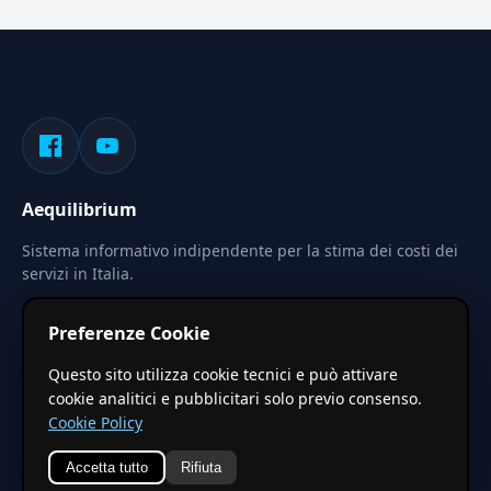
Aequilibrium
Sistema informativo indipendente per la stima dei costi dei
servizi in Italia.
Privacy
Termini
Cerca
Preferenze Cookie
Le stime pubblicate sono calcolate tramite coefficienti
Questo sito utilizza cookie tecnici e può attivare
territoriali regionali applicati a valori base nazionali. Non
cookie analitici e pubblicitari solo previo consenso.
costituiscono preventivo ufficiale.
Cookie Policy
Accetta tutto
Rifiuta
© 2026 Aequilibrium —
Un progetto di vxd.mobi