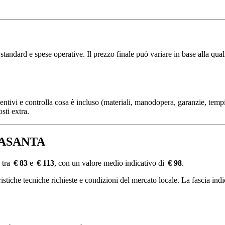
dard e spese operative. Il prezzo finale può variare in base alla qualit
ventivi e controlla cosa è incluso (materiali, manodopera, garanzie, tempi
sti extra.
BBASANTA
 tra
€ 83
e
€ 113
, con un valore medio indicativo di
€ 98
.
tiche tecniche richieste e condizioni del mercato locale. La fascia indica