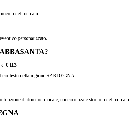
damento del mercato.
reventivo personalizzato.
 a ABBASANTA?
e
€ 113
.
se del contesto della regione SARDEGNA.
, in funzione di domanda locale, concorrenza e struttura del mercato.
RDEGNA