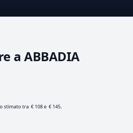
☰
re
a ABBADIA
lo stimato tra € 108 e € 145.