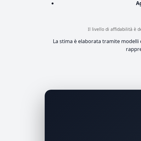
A
Il livello di affidabilità 
La stima è elaborata tramite modelli co
rappre