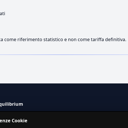
ati
a come riferimento statistico e non come tariffa definitiva.
quilibrium
tema informativo indipendente per la stima dei costi dei
renze Cookie
izi in Italia.