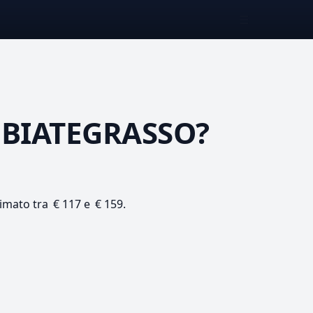
☰
BBIATEGRASSO?
timato tra € 117 e € 159.