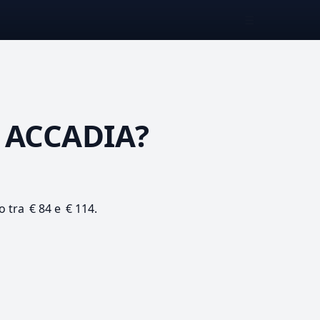
☰
 ACCADIA?
o tra € 84 e € 114.