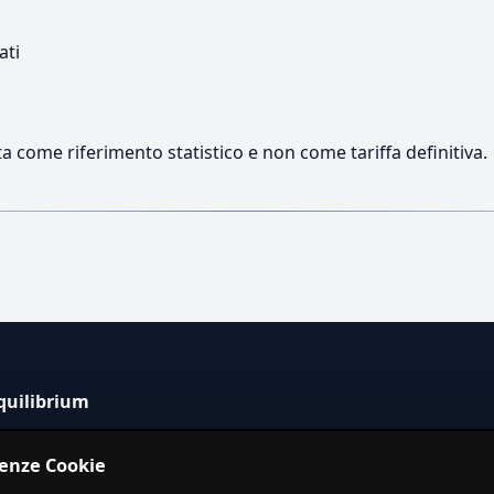
ati
a come riferimento statistico e non come tariffa definitiva.
quilibrium
tema informativo indipendente per la stima dei costi dei
renze Cookie
izi in Italia.