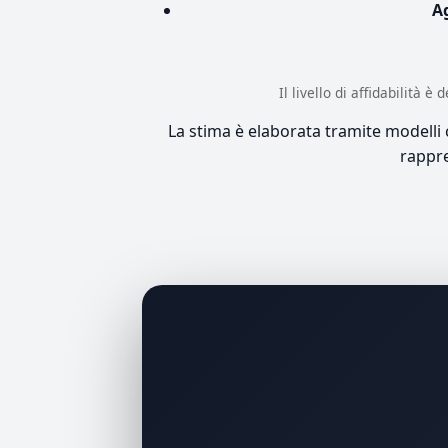
A
Il livello di affidabilità 
La stima è elaborata tramite modelli co
rappre