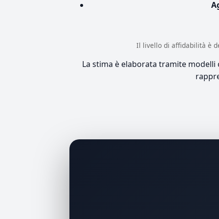
A
Il livello di affidabilità 
La stima è elaborata tramite modelli co
rappre