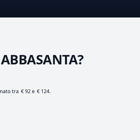
☰
 ABBASANTA?
imato tra € 92 e € 124.