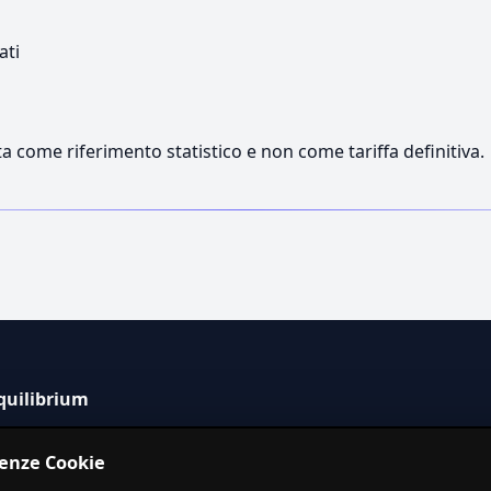
ati
a come riferimento statistico e non come tariffa definitiva.
quilibrium
tema informativo indipendente per la stima dei costi dei
renze Cookie
izi in Italia.