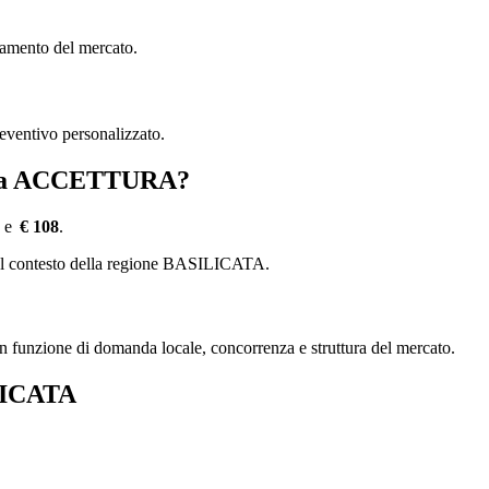
damento del mercato.
reventivo personalizzato.
ag a ACCETTURA?
e
€ 108
.
e del contesto della regione BASILICATA.
, in funzione di domanda locale, concorrenza e struttura del mercato.
ILICATA