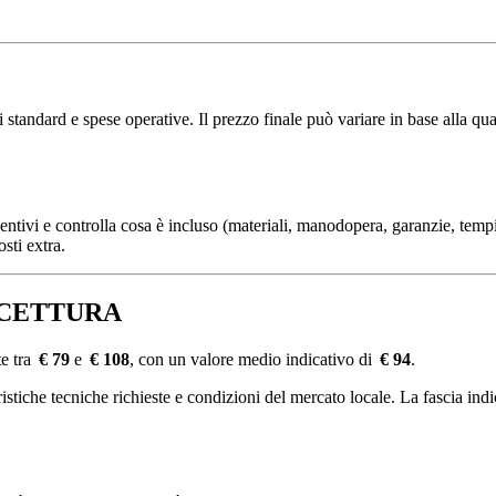
andard e spese operative. Il prezzo finale può variare in base alla quali
ventivi e controlla cosa è incluso (materiali, manodopera, garanzie, tempi
sti extra.
 ACCETTURA
e tra
€ 79
e
€ 108
, con un valore medio indicativo di
€ 94
.
tiche tecniche richieste e condizioni del mercato locale. La fascia indica