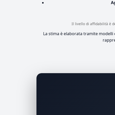
A
Il livello di affidabilità 
La stima è elaborata tramite modelli co
rappre