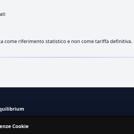
ati
a come riferimento statistico e non come tariffa definitiva.
quilibrium
tema informativo indipendente per la stima dei costi dei
renze Cookie
izi in Italia.