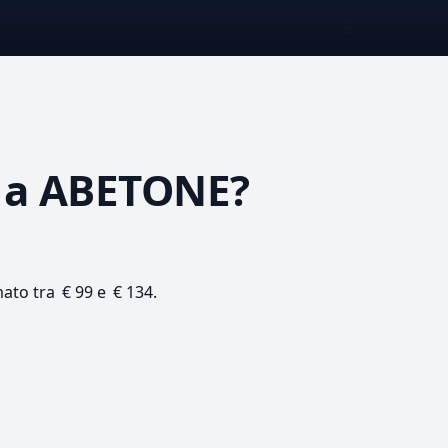
☰
a ABETONE?
mato tra € 99 e € 134.