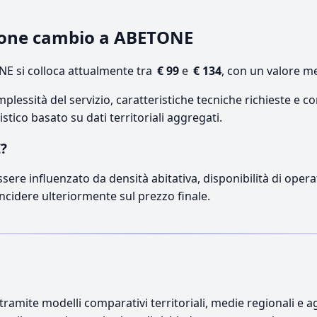
zione cambio a ABETONE
E si colloca attualmente tra
€ 99
e
€ 134
, con un valore me
lessità del servizio, caratteristiche tecniche richieste e co
stico basato su dati territoriali aggregati.
E?
sere influenzato da densità abitativa, disponibilità di operat
incidere ulteriormente sul prezzo finale.
ramite modelli comparativi territoriali, medie regionali e ag