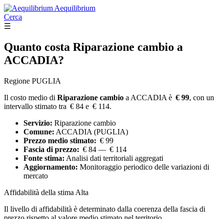
Aequilibrium
Cerca
☰
Quanto costa
Riparazione cambio
a
ACCADIA?
Regione PUGLIA
Il costo medio di
Riparazione cambio
a ACCADIA è
€ 99
, con un
intervallo stimato tra € 84 e € 114.
Servizio:
Riparazione cambio
Comune:
ACCADIA (PUGLIA)
Prezzo medio stimato:
€ 99
Fascia di prezzo:
€ 84 — € 114
Fonte stima:
Analisi dati territoriali aggregati
Aggiornamento:
Monitoraggio periodico delle variazioni di
mercato
Affidabilità della stima
Alta
Il livello di affidabilità è determinato dalla coerenza della fascia di
prezzo rispetto al valore medio stimato nel territorio.