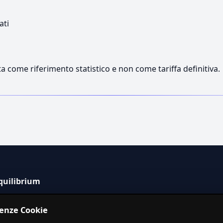
ati
a come riferimento statistico e non come tariffa definitiva.
quilibrium
tema informativo indipendente per la stima dei costi dei
renze Cookie
izi in Italia.