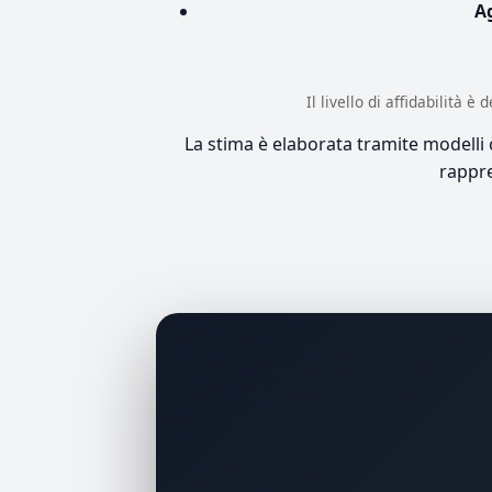
A
Il livello di affidabilità 
La stima è elaborata tramite modelli co
rappre