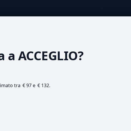
☰
a
a ACCEGLIO?
timato tra € 97 e € 132.