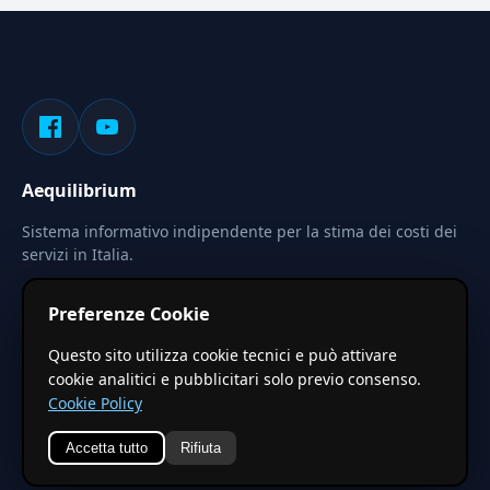
Aequilibrium
Sistema informativo indipendente per la stima dei costi dei
servizi in Italia.
Privacy
Termini
Cerca
Preferenze Cookie
Le stime pubblicate sono calcolate tramite coefficienti
Questo sito utilizza cookie tecnici e può attivare
territoriali regionali applicati a valori base nazionali. Non
cookie analitici e pubblicitari solo previo consenso.
costituiscono preventivo ufficiale.
Cookie Policy
Accetta tutto
Rifiuta
© 2026 Aequilibrium —
Un progetto di vxd.mobi