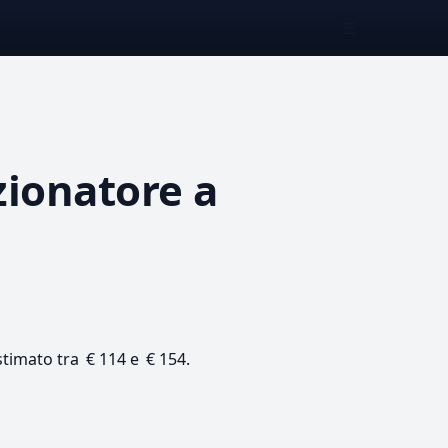
☰
zionatore
a
 stimato tra € 114 e € 154.