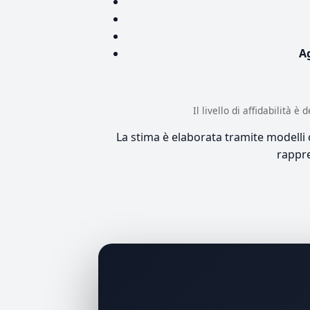
A
Il livello di affidabilità 
La stima è elaborata tramite modelli co
rappre