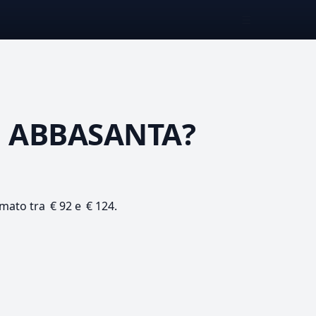
☰
 ABBASANTA?
imato tra € 92 e € 124.