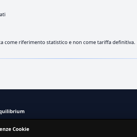
ati
a come riferimento statistico e non come tariffa definitiva.
quilibrium
tema informativo indipendente per la stima dei costi dei
renze Cookie
izi in Italia.