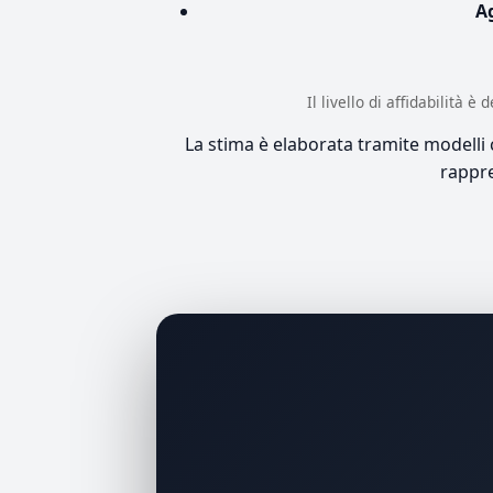
A
Il livello di affidabilità 
La stima è elaborata tramite modelli co
rappre