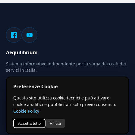
Aequilibrium
Sistema informativo indipendente per la stima dei costi dei
servizi in Italia.
Privacy
Termini
Cerca
Preferenze Cookie
Le stime pubblicate sono calcolate tramite coefficienti
Questo sito utilizza cookie tecnici e può attivare
territoriali regionali applicati a valori base nazionali. Non
cookie analitici e pubblicitari solo previo consenso.
costituiscono preventivo ufficiale.
Cookie Policy
Accetta tutto
Rifiuta
© 2026 Aequilibrium —
Un progetto di vxd.mobi