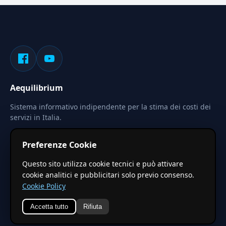
Aequilibrium
Sistema informativo indipendente per la stima dei costi dei
servizi in Italia.
Privacy
Termini
Cerca
Preferenze Cookie
Le stime pubblicate sono calcolate tramite coefficienti
Questo sito utilizza cookie tecnici e può attivare
territoriali regionali applicati a valori base nazionali. Non
cookie analitici e pubblicitari solo previo consenso.
costituiscono preventivo ufficiale.
Cookie Policy
Accetta tutto
Rifiuta
© 2026 Aequilibrium —
Un progetto di vxd.mobi