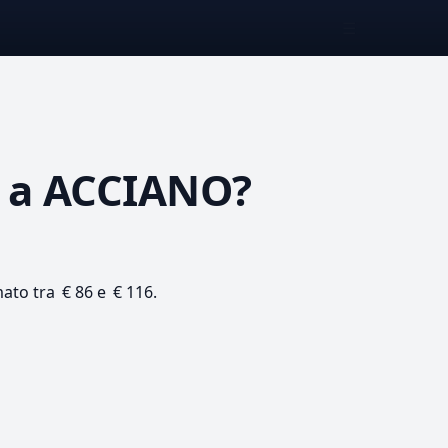
☰
a ACCIANO?
mato tra € 86 e € 116.