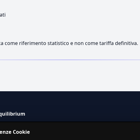
ati
a come riferimento statistico e non come tariffa definitiva.
quilibrium
tema informativo indipendente per la stima dei costi dei
renze Cookie
izi in Italia.