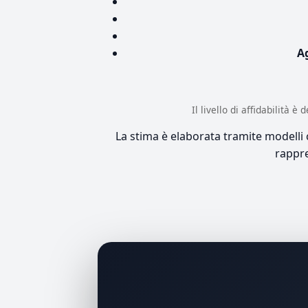
A
Il livello di affidabilità 
La stima è elaborata tramite modelli co
rappre