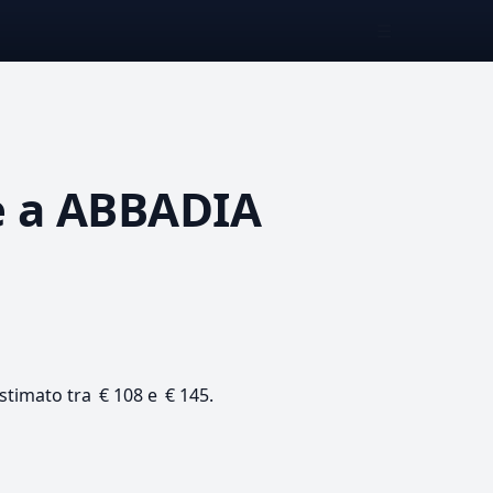
☰
e
a ABBADIA
 stimato tra € 108 e € 145.