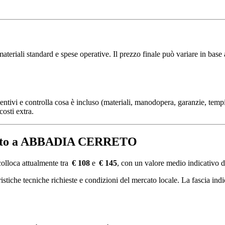
riali standard e spese operative. Il prezzo finale può variare in base al
ventivi e controlla cosa è incluso (materiali, manodopera, garanzie, tempi
costi extra.
e auto a ABBADIA CERRETO
oca attualmente tra
€ 108
e
€ 145
, con un valore medio indicativo 
tiche tecniche richieste e condizioni del mercato locale. La fascia indica