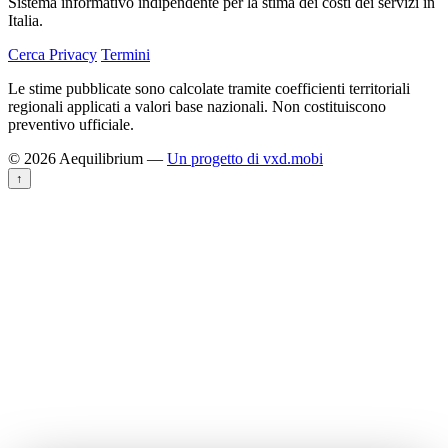
Sistema informativo indipendente per la stima dei costi dei servizi in
Italia.
Cerca
Privacy
Termini
Le stime pubblicate sono calcolate tramite coefficienti territoriali
regionali applicati a valori base nazionali. Non costituiscono
preventivo ufficiale.
© 2026 Aequilibrium —
Un progetto di vxd.mobi
↑