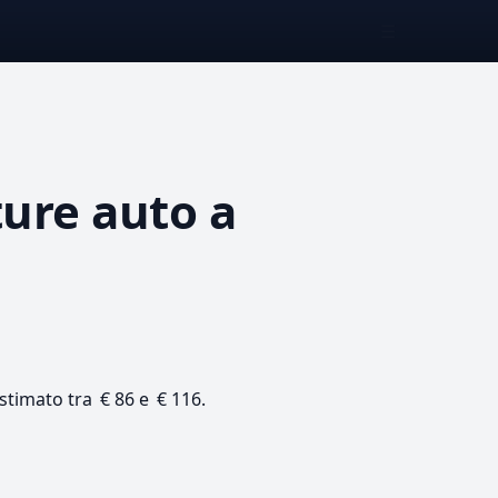
☰
ture auto
a
 stimato tra € 86 e € 116.