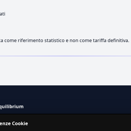
ati
a come riferimento statistico e non come tariffa definitiva.
quilibrium
tema informativo indipendente per la stima dei costi dei
renze Cookie
izi in Italia.