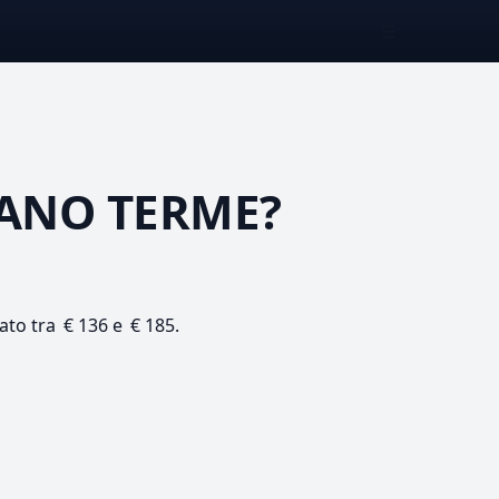
☰
ANO TERME?
mato tra € 136 e € 185.