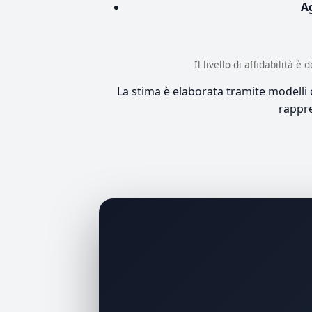
A
Il livello di affidabilità 
La stima è elaborata tramite modelli co
rappre