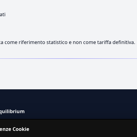
ati
a come riferimento statistico e non come tariffa definitiva.
quilibrium
tema informativo indipendente per la stima dei costi dei
renze Cookie
izi in Italia.