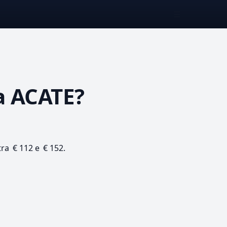
☰
 ACATE?
tra € 112 e € 152.