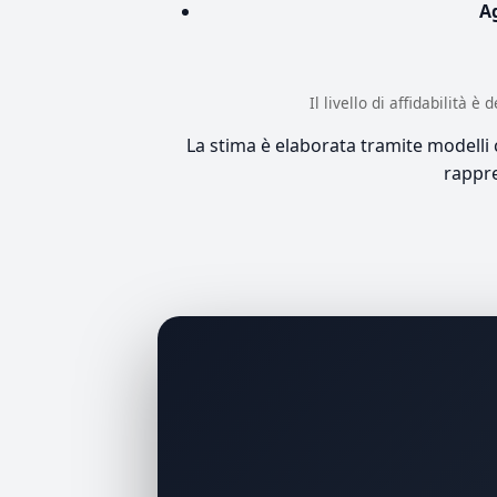
A
Il livello di affidabilità 
La stima è elaborata tramite modelli co
rappre