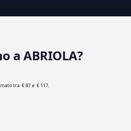
☰
no
a ABRIOLA?
timato tra € 87 e € 117.