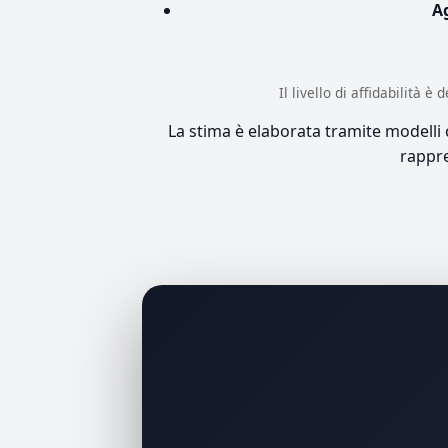
A
Il livello di affidabilità 
La stima è elaborata tramite modelli co
rappre