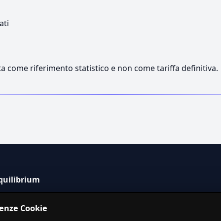
ati
a come riferimento statistico e non come tariffa definitiva.
quilibrium
tema informativo indipendente per la stima dei costi dei
renze Cookie
izi in Italia.