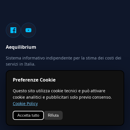
Aequilibrium
Sistema informativo indipendente per la stima dei costi dei
servizi in Italia.
Privacy
Termini
Cerca
Preferenze Cookie
Le stime pubblicate sono calcolate tramite coefficienti
Questo sito utilizza cookie tecnici e può attivare
territoriali regionali applicati a valori base nazionali. Non
cookie analitici e pubblicitari solo previo consenso.
costituiscono preventivo ufficiale.
Cookie Policy
Accetta tutto
Rifiuta
© 2026 Aequilibrium —
Un progetto di vxd.mobi