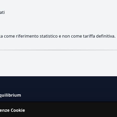
ati
a come riferimento statistico e non come tariffa definitiva.
quilibrium
tema informativo indipendente per la stima dei costi dei
renze Cookie
izi in Italia.