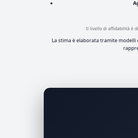
A
Il livello di affidabilità 
La stima è elaborata tramite modelli co
rappre