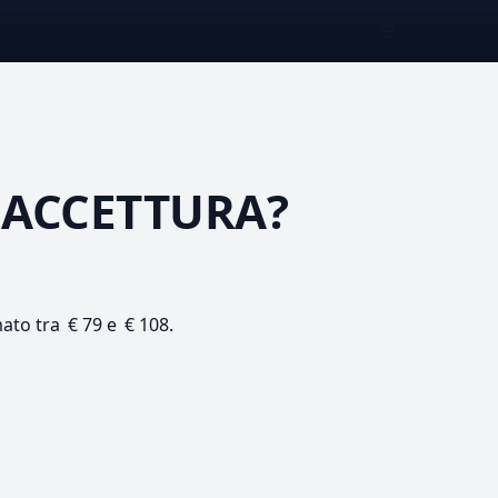
☰
 ACCETTURA?
mato tra € 79 e € 108.