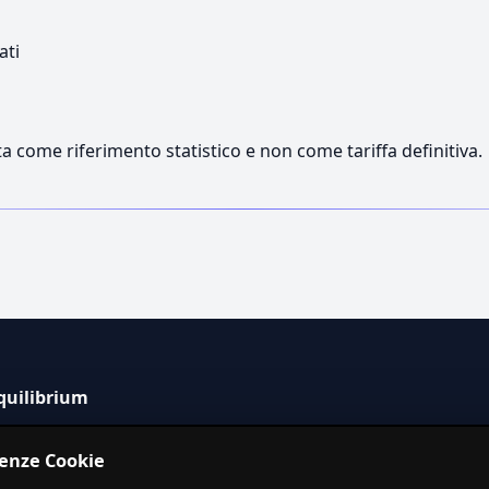
ati
a come riferimento statistico e non come tariffa definitiva.
quilibrium
tema informativo indipendente per la stima dei costi dei
renze Cookie
izi in Italia.