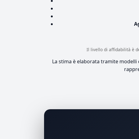
A
Il livello di affidabilità 
La stima è elaborata tramite modelli co
rappre