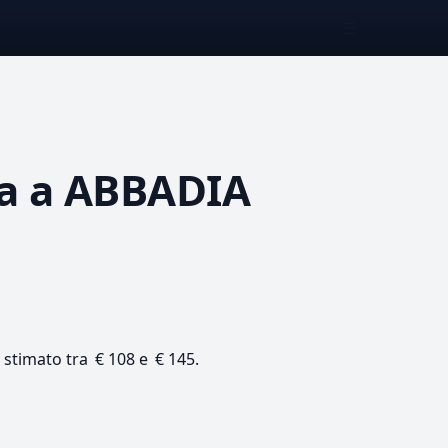
☰
a
a ABBADIA
o stimato tra € 108 e € 145.