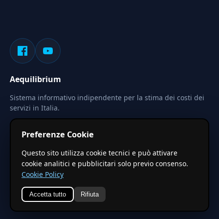
Aequilibrium
Sistema informativo indipendente per la stima dei costi dei
servizi in Italia.
Privacy
Termini
Cerca
Preferenze Cookie
Le stime pubblicate sono calcolate tramite coefficienti
Questo sito utilizza cookie tecnici e può attivare
territoriali regionali applicati a valori base nazionali. Non
cookie analitici e pubblicitari solo previo consenso.
costituiscono preventivo ufficiale.
Cookie Policy
Accetta tutto
Rifiuta
© 2026 Aequilibrium —
Un progetto di vxd.mobi