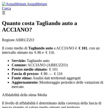
Aequilibrium
Cerca
☰
Quanto costa
Tagliando auto
a
ACCIANO?
Regione ABRUZZO
Il costo medio di
Tagliando auto
a ACCIANO è
€ 101
, con un
intervallo stimato tra € 86 e € 116.
Servizio:
Tagliando auto
Comune:
ACCIANO (ABRUZZO)
Prezzo medio stimato:
€ 101
Fascia di prezzo:
€ 86 — € 116
Fonte stima:
Analisi dati territoriali aggregati
Aggiornamento:
Monitoraggio periodico delle variazioni di
mercato
Affidabilità della stima
Media
Il livello di affidabilità è determinato dalla coerenza della fascia di
prezzo rispetto al valore medio stimato nel territorio.