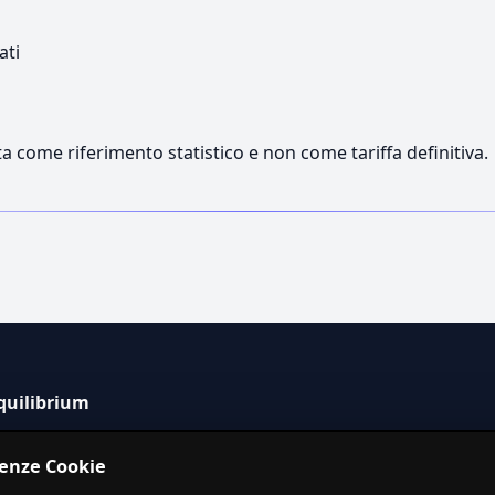
ati
a come riferimento statistico e non come tariffa definitiva.
quilibrium
tema informativo indipendente per la stima dei costi dei
renze Cookie
izi in Italia.