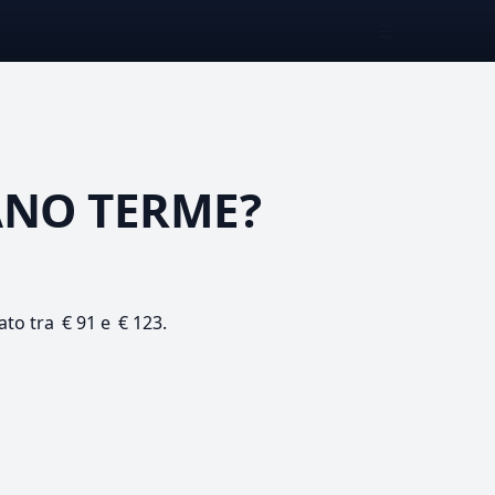
☰
ANO TERME?
ato tra € 91 e € 123.