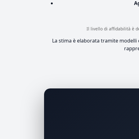
A
Il livello di affidabilità 
La stima è elaborata tramite modelli co
rappre