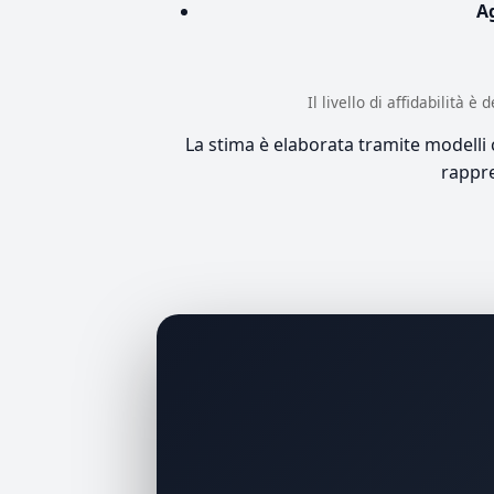
A
Il livello di affidabilità 
La stima è elaborata tramite modelli co
rappre