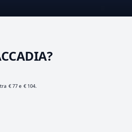
☰
ACCADIA?
 tra € 77 e € 104.