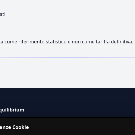
ati
a come riferimento statistico e non come tariffa definitiva.
quilibrium
tema informativo indipendente per la stima dei costi dei
renze Cookie
izi in Italia.