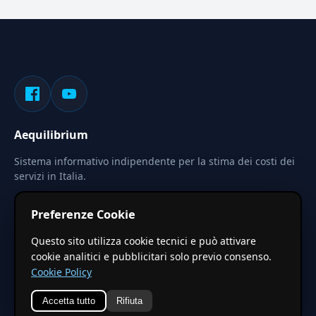
Aequilibrium
Sistema informativo indipendente per la stima dei costi dei
servizi in Italia.
Privacy
Termini
Cerca
Preferenze Cookie
Le stime pubblicate sono calcolate tramite coefficienti
Questo sito utilizza cookie tecnici e può attivare
territoriali regionali applicati a valori base nazionali. Non
cookie analitici e pubblicitari solo previo consenso.
costituiscono preventivo ufficiale.
Cookie Policy
Accetta tutto
Rifiuta
© 2026 Aequilibrium —
Un progetto di vxd.mobi