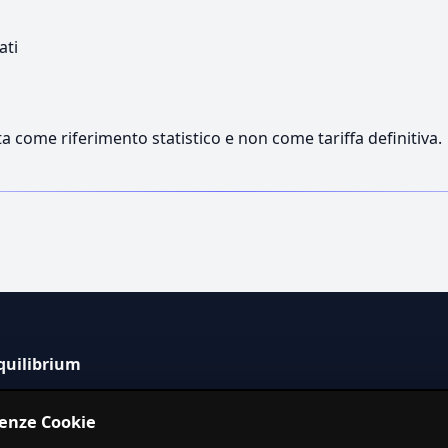
ati
a come riferimento statistico e non come tariffa definitiva.
quilibrium
tema informativo indipendente per la stima dei costi dei
renze Cookie
izi in Italia.