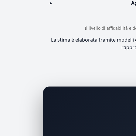
A
Il livello di affidabilità 
La stima è elaborata tramite modelli co
rappre