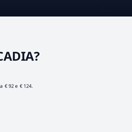
☰
CADIA?
ra € 92 e € 124.