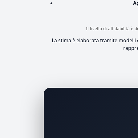
A
Il livello di affidabilità 
La stima è elaborata tramite modelli co
rappre