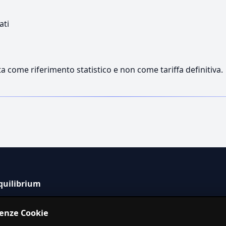
ati
a come riferimento statistico e non come tariffa definitiva.
quilibrium
tema informativo indipendente per la stima dei costi dei
renze Cookie
izi in Italia.