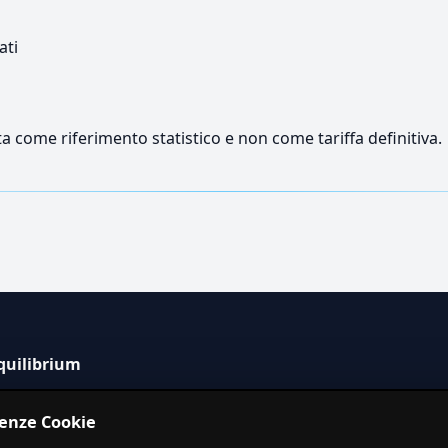
ati
a come riferimento statistico e non come tariffa definitiva.
quilibrium
tema informativo indipendente per la stima dei costi dei
renze Cookie
izi in Italia.