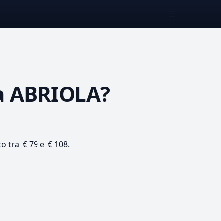
☰
 ABRIOLA?
to tra € 79 e € 108.