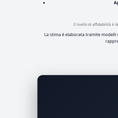
A
Il livello di affidabilità 
La stima è elaborata tramite modelli co
rappre