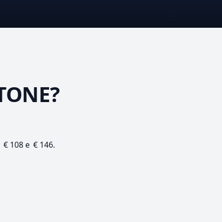
☰
TONE?
a € 108 e € 146.