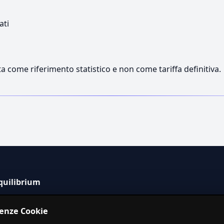
ati
a come riferimento statistico e non come tariffa definitiva.
quilibrium
tema informativo indipendente per la stima dei costi dei
renze Cookie
izi in Italia.