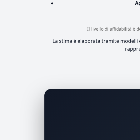
A
Il livello di affidabilità 
La stima è elaborata tramite modelli co
rappre