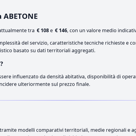
o a ABETONE
attualmente tra
€ 108
e
€ 146
, con un valore medio indicati
lessità del servizio, caratteristiche tecniche richieste e co
stico basato su dati territoriali aggregati.
E?
sere influenzato da densità abitativa, disponibilità di operat
incidere ulteriormente sul prezzo finale.
ramite modelli comparativi territoriali, medie regionali e ag