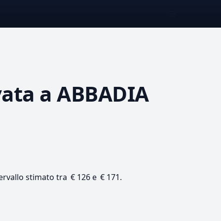
☰
vata
a ABBADIA
ervallo stimato tra € 126 e € 171.